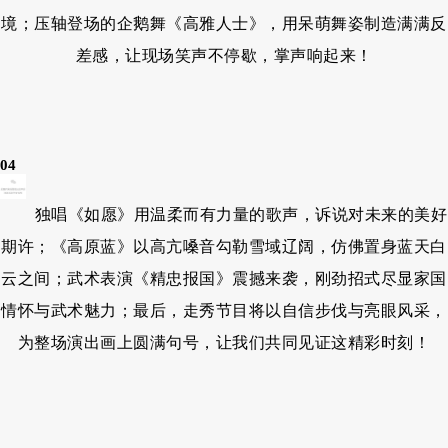
境；压轴登场的企鹅舞《高雅人士》，用呆萌舞姿制造满满反
差感，让现场笑声不停歇，掌声响起来！
04
独唱《如愿》用温柔而有力量的歌声，诉说对未来的美好
期许；《高原蓝》以高亢嗓音勾勒雪域辽阔，仿佛置身蓝天白
云之间；武术表演《精忠报国》震撼来袭，刚劲招式尽显家国
情怀与武术魅力；最后，走秀节目将以自信步伐与亮眼风采，
为整场演出画上圆满句号，让我们共同见证这精彩时刻！