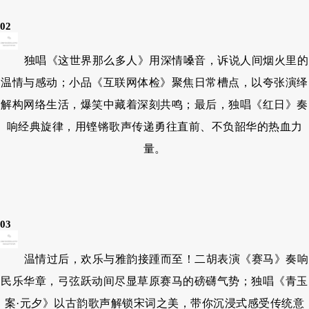
02
独唱《这世界那么多人》用深情嗓音，诉说人间烟火里的
温情与感动；小品《互联网体检》聚焦日常槽点，以夸张演绎
解构网络生活，爆笑中藏着深刻共鸣；最后，独唱《红日》奏
响经典旋律，用铿锵歌声传递勇往直前、不负韶华的热血力
量。
03
温情过后，欢乐与雅韵接踵而至！二胡表演《赛马》奏响
民乐华章，弓弦跃动间尽显草原赛马的磅礴气势；独唱《青玉
案·元夕》以古韵歌声解锁宋词之美，带你沉浸式感受传统意