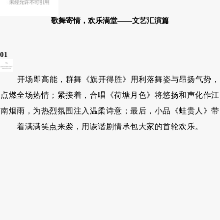
歌舞寄情，欢乐满堂——文艺汇演篇
01
开场即高能，群舞《旗开得胜》用利落舞姿与昂扬气势，
点燃全场热情；紧接着，合唱《荷塘月色》将悠扬和声化作江
南烟雨，为热烈氛围注入温柔诗意；最后，小品《蛙贵人》带
着满满笑点来袭，用诙谐剧情承包大家的首轮欢乐。