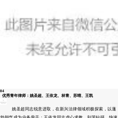
04
优秀青年律师：
姚圣超、王依龙、林青、苏晴、王凯
姚圣超同志锐意进取，在新兴法律领域积极探索，以蓬
勃朝气成为业务骨干；王依龙同志虚心求教、刻苦钻研，快速