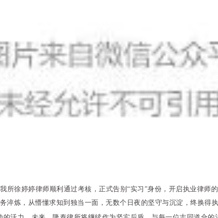
我所徐婷婷律师顺利通过考核，正式告别“实习”身份，开启执业律师
务淬炼，从懵懂求知到独当一面，无数个日夜的坚守与沉淀，终换得
勃的活力。未来，隆泰律所将继续作为坚实后盾，与每一位志同道合的