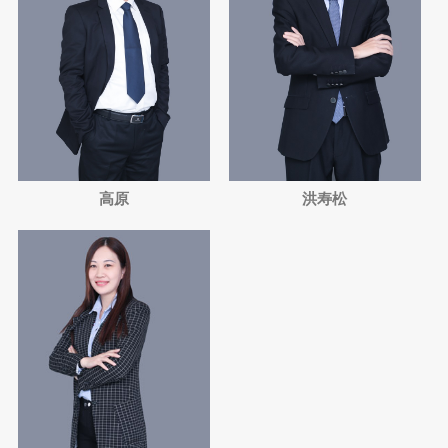
高原
洪寿松