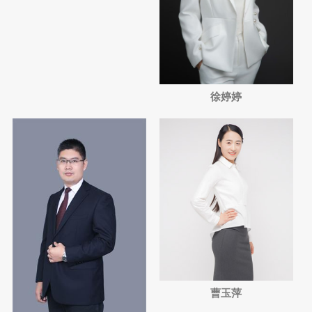
徐婷婷
曹玉萍