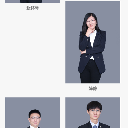
赵怀环
陈静